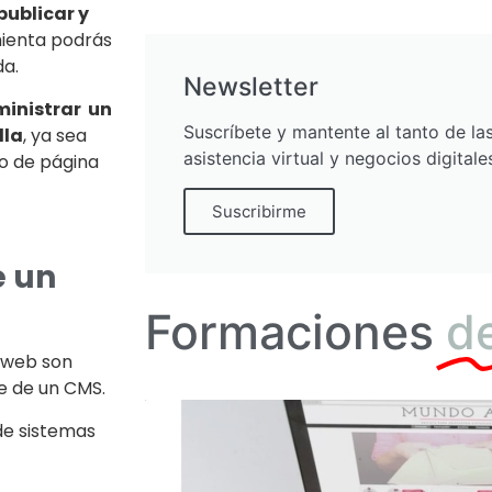
publicar y
mienta podrás
da.
Newsletter
inistrar un
Suscríbete y mantente al tanto de l
lla
, ya sea
asistencia virtual y negocios digitale
po de página
Suscribirme
e un
Formaciones
d
o web son
e de un CMS.
 de sistemas