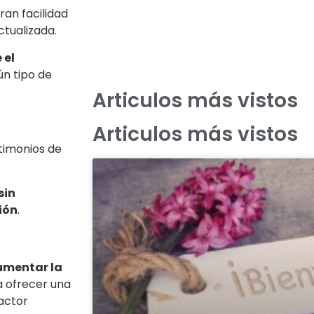
ran facilidad
tualizada.
 el
ún tipo de
Articulos más vistos
Articulos más vistos
timonios de
sin
ión
.
umentar la
ra ofrecer una
factor