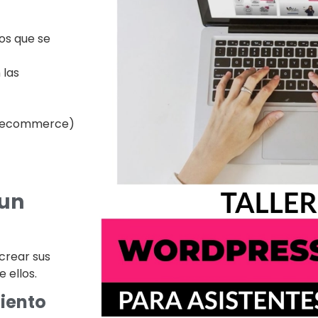
os que se
 las
un ecommerce)
 un
 crear sus
 ellos.
miento