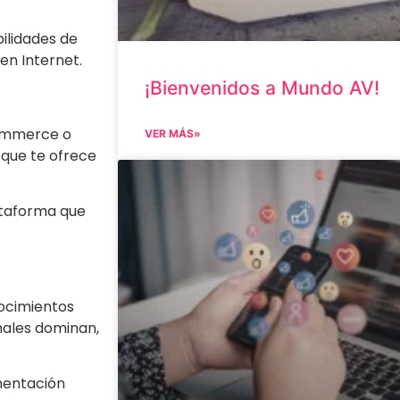
ilidades de
en Internet.
¡Bienvenidos a Mundo AV!
commerce o
VER MÁS»
 que te ofrece
ataforma que
nocimientos
nales dominan,
mentación